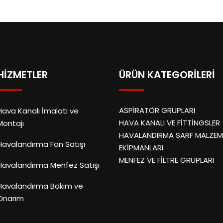
HİZMETLER
ÜRÜN KATEGORILERI
ASPİRATÖR GRUPLARI
Hava Kanalı İmalatı ve
HAVA KANALI VE FİTTİNGSLER
Montajı
HAVALANDIRMA SARF MALZEM
Havalandırma Fan Satışı
EKİPMANLARI
MENFEZ VE FİLTRE GRUPLARI
Havalandırma Menfez Satışı
Havalandırma Bakım ve
Onarım