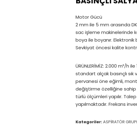
BASINÇLI SALY
Motor Gücü
2 mm ile 5 mm arasında DKP
sac işleme makinelerinde kesi
boya ile boyanır. Elektronik
Sevkiyat öncesi kalite kont
ÜRÜNLERİMİZ: 2.000 m³/h ile
standart alçak basınçlı sık 
pervanesi öne eğimli, monta
değiştirme özelliğine sahip
türlü ölçümleri yapılır. Ta
yapılmaktadır. Frekans invertö
Kategoriler:
ASPİRATÖR GRUP