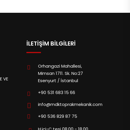
İLETIŞIM BILGILERI
Orhangazi Mahallesi,
Mimsan 1711. Sk. No:27
E VE
Esenyurt / İstanbul
+90 531 683 15 66
info@mdktoprakmekanik.com
+90 536 829 87 75
H.içi-C.tesi 08.00 - 18.00