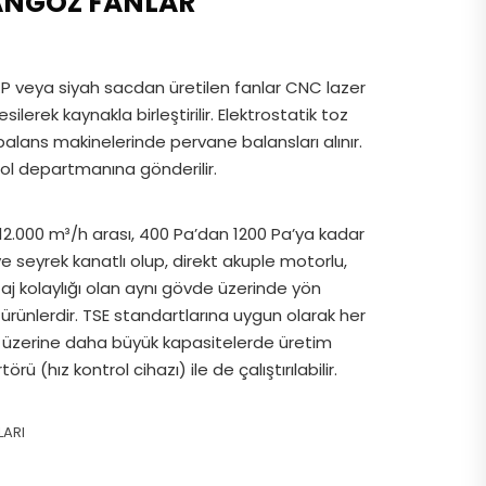
ANGOZ FANLAR
 veya siyah sacdan üretilen fanlar CNC lazer
lerek kaynakla birleştirilir. Elektrostatik toz
 balans makinelerinde pervane balansları alınır.
rol departmanına gönderilir.
 12.000 m³/h arası, 400 Pa’dan 1200 Pa’ya kadar
ve seyrek kanatlı olup, direkt akuple motorlu,
j kolaylığı olan aynı gövde üzerinde yön
 ürünlerdir. TSE standartlarına uygun olarak her
lep üzerine daha büyük kapasitelerde üretim
rü (hız kontrol cihazı) ile de çalıştırılabilir.
LARI